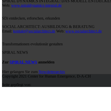
SPIRAL DYNAMICS INTEGRAL: DAS MODELL ENTDECKE
Web:
www.spiraldynamics-integral.de
SDi entdecken, erforschen, erkunden
SOCIAL ARCHITECT: AUSBILDUNG & BERATUNG
Email:
kontakt@socialarchitect.de
Web:
www.socialarchitect.de
Transformationen evolutionär gestalten
SPIRAL NEWS
Zur
SPIRAL NEWS
anmelden
Hier gelangen Sie zum
Newsletterarchiv
Copyright 2021 Center for Human Emergence, D-A-CH
Seite gepflegt von: